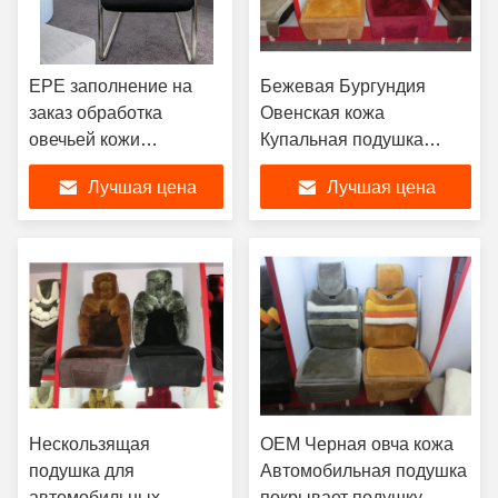
EPE заполнение на
Бежевая Бургундия
заказ обработка
Овенская кожа
овечьей кожи
Купальная подушка
Автомобильные
сиденья для
Лучшая цена
Лучшая цена
сиденья подкладки
автомобилей
имитация шерсти
Нескользящая
OEM Черная овча кожа
подушка для
Автомобильная подушка
автомобильных
покрывает подушку