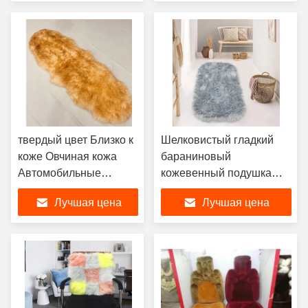
твердый цвет Близко к
Шелковистый гладкий
коже Овчиная кожа
бараниновый
Автомобильные
кожевенный подушка
сиденья подушка
автокресла
Лучшая цена
Лучшая цена
Простая жизнь