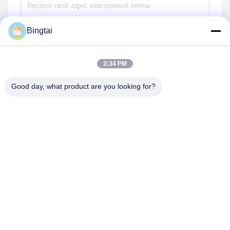
Bingtai
Отправить
2:34 PM
Good day, what product are you looking for?
Nangong Bingtai Fur Co., Ltd.
756553746@qq.com
86-0319 -5397082
Село Сибайта, город Зичжон, город Нангонг, город
Сингтай, провинция Хэбэй