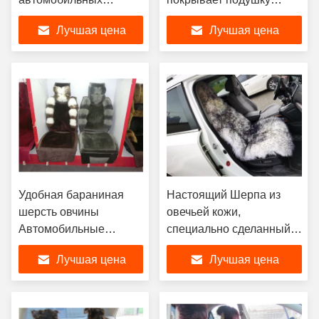
сидений из овечьей
сиденья оптом
Лучшая цена
Лучшая цена
кожи покрывает
коричневый зеленый
Удобная бараниная
Настоящий Шерпа из
шерсть овчины
овечьей кожи,
Автомобильные
специально сделанный
сиденья подушка
для BMW.
Лучшая цена
Лучшая цена
покрывает серый