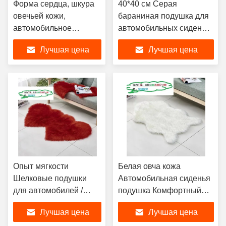
Форма сердца, шкура
40*40 см Серая
овечьей кожи,
бараниная подушка для
автомобильное
автомобильных сидений
сиденье, шелковистая
с индивидуальной
Лучшая цена
Лучшая цена
гладкость,
обработкой
трансформирующая
опыт вождения.
Опыт мягкости
Белая овча кожа
Шелковые подушки
Автомобильная сиденья
для автомобилей /
подушка Комфортный
автомобилей
свитер Простая жизнь
Лучшая цена
Лучшая цена