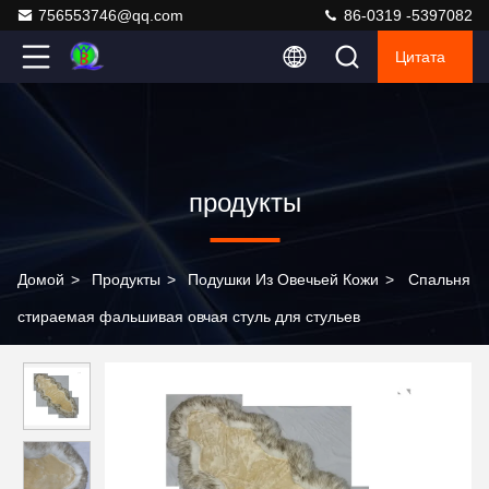
756553746@qq.com
86-0319 -5397082
Цитата
продукты
Домой
>
Продукты
>
Подушки Из Овечьей Кожи
>
Спальня
стираемая фальшивая овчая стуль для стульев