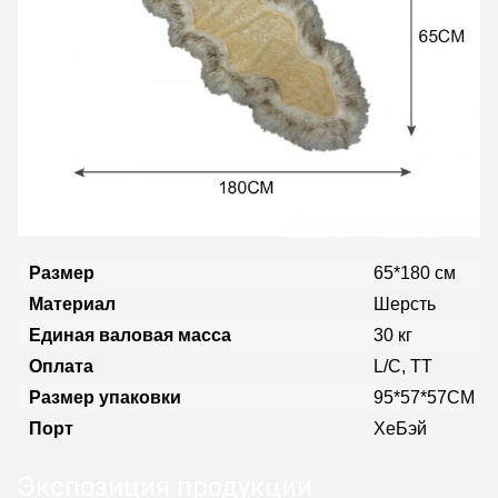
Размер
65*180 см
Материал
Шерсть
Единая валовая масса
30 кг
Оплата
L/C, TT
Размер упаковки
95*57*57CM
Порт
ХеБэй
Экспозиция продукции