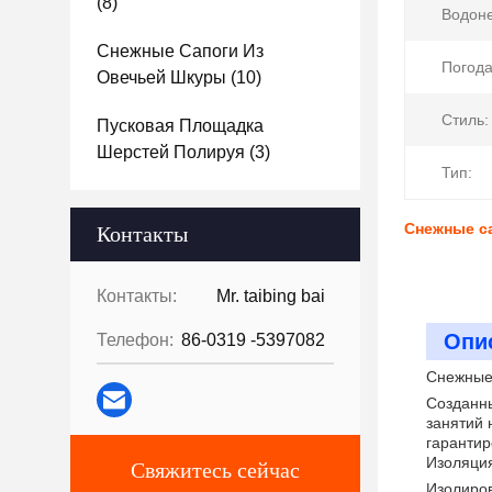
(8)
Водон
Снежные Сапоги Из
Погода
Овечьей Шкуры
(10)
Стиль:
Пусковая Площадка
Шерстей Полируя
(3)
Тип:
Снежные са
Контакты
Контакты:
Mr. taibing bai
Опи
Телефон:
86-0319 -5397082
Снежные 
Созданны
занятий 
гарантир
Изоляция
Свяжитесь сейчас
Изолиров