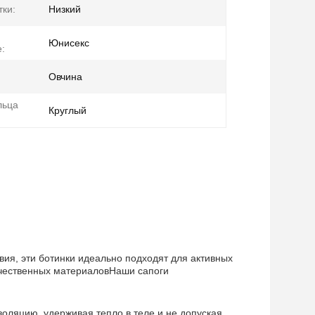
тки:
Низкий
Юнисекс
:
Овчина
льца
Круглый
ия, эти ботинки идеально подходят для активных
ачественных материаловНаши сапоги
оляцию, удерживая тепло в теле и не допуская