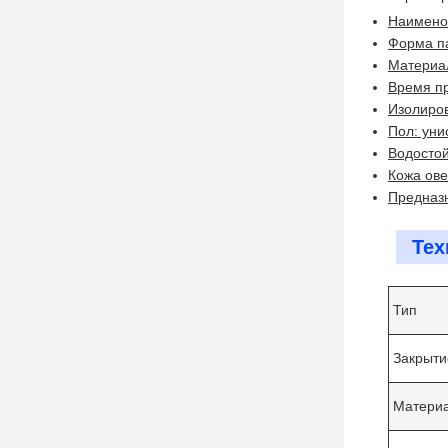
Наименов
Форма па
Материал
Время пр
Изолиро
Пол: уни
Водостой
Кожа ове
Предназ
Тех
Тип
Закрыти
Матери