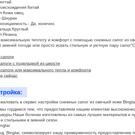
ингтай
роисхождения:
Китай
л:
Кожа овец
:
Шнурки
роницаемость:
- Да, конечно.
альца:
Круглый
л:
Резина
максимальную теплоту и комфорт с помощью снежных сапог из овеч
 зимней погоде или просто искать стильную и уютную пару сапог"
 сапоги
апоги с подкладкой из шерсти
сапоги для максимального тепла и комфорта
е сейчас
тройка:
жаловать в сервис настройки снежных сапог из овечьей кожи Bingta
i мы гордимся тем, что предоставляем нашим клиентам высококаче
шкуры.Наши ботинки изготовлены из самых лучших материалов и п
и стильными в зимний сезон..
ngtai
д, Bingtai, символизирует нашу приверженность предоставлению п