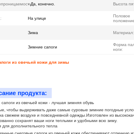
епроницаемость:
- Да, конечно.
Высота пя
Половое
:
На улице
положение
Зима
Материал:
Форма па
Зимние сапоги
ноги:
поги из овечьей кожи для зимы
сание продукта:
сапоги из овечьей кожи - лучшая зимняя обувь
е, чтобы выдерживать даже самые суровые зимние погодные услов
на свежем воздухе и повседневной одежды.Изготовлен из высокок
ованно сохранят ваши ноги теплыми и удобными всю зиму.
 для дополнительного тепла
анные снеговые сапоги из овечьей кожи обеспечивают отличную из