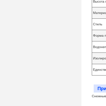
Высота 
Материа
Стиль
Форма 
Водоне
Изолир
Единств
При
Снежные 