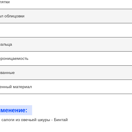
пятки
л облицовки
пальца
проницаемость
ованные
енный материал
менение:
сапоги из овечьей шкуры - Бинтай