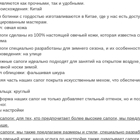
являются как прочными, так и удобными.
оисхождения: Китай
 ботинки с гордостью изготавливаются в Китае, где у нас есть дост
цированным мастерам.
: овчая кожа
оги сделаны из 100% настоящей овечьей кожи, которая известна с
има
оги специально разработаны для зимнего сезона, и их особенности
оведения: на улице
жные сапоги идеально подходят для занятий на открытом воздухе, 
вной носки зимой.
л облицовки: фальшивая шкура
яя часть наших сапог покрыта искусственным мехом, что обеспеч
льца: круглый
форма наших сапог не только добавляет стильный оттенок, но и п
ног.
ы настройки
сапоги: для тех, кто предпочитает более высокие сапоги, мы пред
ыше.
сапоги: мы также предлагаем размеры и стили, специально разра
з овечьей кожи: наша услуга по настройке также охватывает сапог