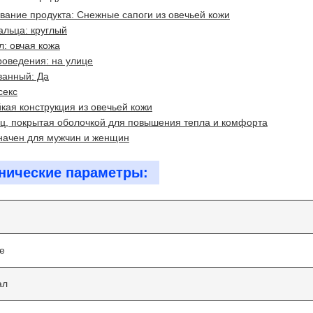
ание продукта: Снежные сапоги из овечьей кожи
льца: круглый
: овчая кожа
оведения: на улице
ванный: Да
секс
кая конструкция из овечьей кожи
ц, покрытая оболочкой для повышения тепла и комфорта
начен для мужчин и женщин
нические параметры:
е
ал