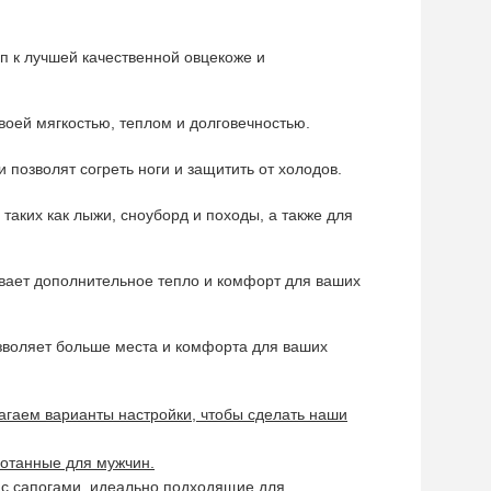
уп к лучшей качественной овцекоже и
воей мягкостью, теплом и долговечностью.
 позволят согреть ноги и защитить от холодов.
таких как лыжи, сноуборд и походы, а также для
ивает дополнительное тепло и комфорт для ваших
озволяет больше места и комфорта для ваших
лагаем варианты настройки, чтобы сделать наши
ботанные для мужчин.
и с сапогами, идеально подходящие для